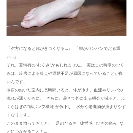
「夕方になると靴がきつくなる…」 「脚がパンパンでだる重
い…」
それ、夏特有の“むくみ”かもしれません。 実はこの時期のむく
みは、冷房による冷えや運動不足が原因になっ
ていることが多
いんです。
冷房の効いた室内に長時間いると、体が冷え、血流やリンパの
流れ
が滞りがちに。 さらに、暑さで外に出る機会が減ると、ふ
くらはぎの“筋ポンプ機
能”が低下し、水分や老廃物が溜まりやす
くなります。
このまま放っておくと、 足のだるさ 疲労感 ひざの痛み な
どにつながることも…。