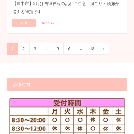
【豊中市】5月は自律神経の乱れに注意｜肩こり・頭痛が
増える時期です
記事
2026.05.29
1
2
3
4
5
6
…
18
診療時間