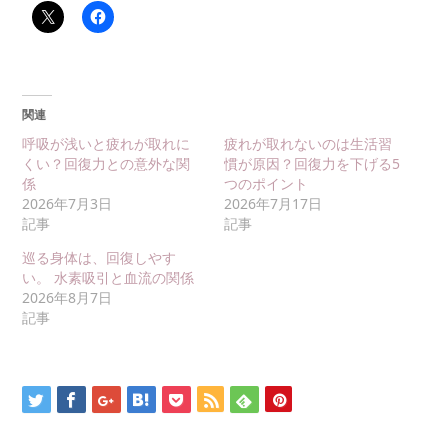
関連
呼吸が浅いと疲れが取れに
疲れが取れないのは生活習
くい？回復力との意外な関
慣が原因？回復力を下げる5
係
つのポイント
2026年7月3日
2026年7月17日
記事
記事
巡る身体は、回復しやす
い。 水素吸引と血流の関係
2026年8月7日
記事