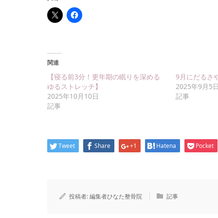
関連
【寝る前3分！更年期の眠りを深める
9月にだるさ
ゆるストレッチ】
2025年9月5
2025年10月10日
記事
記事
Tweet
Share
+1
Hatena
Pocket
投稿者:
編集者ひなた整骨院
記事