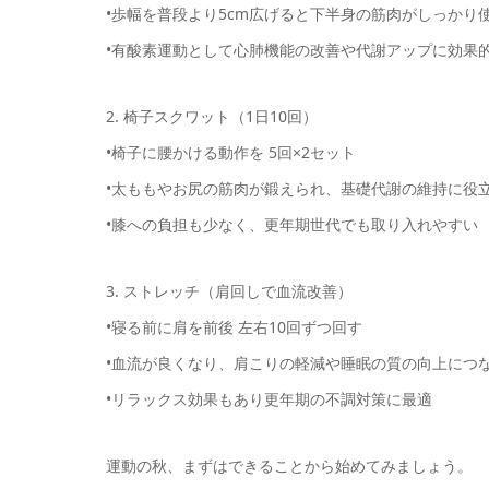
•歩幅を普段より5cm広げると下半身の筋肉がしっかり
•有酸素運動として心肺機能の改善や代謝アップに効果
2. 椅子スクワット（1日10回）
•椅子に腰かける動作を 5回×2セット
•太ももやお尻の筋肉が鍛えられ、基礎代謝の維持に役
•膝への負担も少なく、更年期世代でも取り入れやすい
3. ストレッチ（肩回しで血流改善）
•寝る前に肩を前後 左右10回ずつ回す
•血流が良くなり、肩こりの軽減や睡眠の質の向上につ
•リラックス効果もあり更年期の不調対策に最適
運動の秋、まずはできることから始めてみましょう。