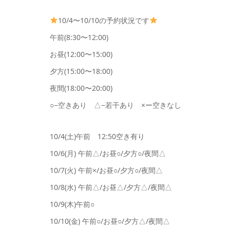
10/4〜10/10の予約状況です
午前(8:30〜12:00)
お昼(12:00〜15:00)
夕方(15:00〜18:00)
夜間(18:00〜20:00)
○−空きあり △−若干あり ×ー空きなし
10/4(土)午前 12:50空き有り
10/6(月) 午前△/お昼○/夕方○/夜間△
10/7(火) 午前×/お昼○/夕方○/夜間△
10/8(水) 午前△/お昼△/夕方△/夜間△
10/9(木)午前○
10/10(金) 午前○/お昼○/夕方△/夜間△