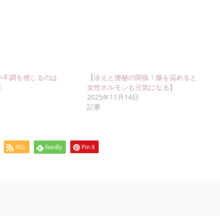
や不調を感じるのは
【冷えと便秘の関係！腸を温めると
日
女性ホルモンも元気になる】
2025年11月14日
記事
RSS
feedly
Pin it